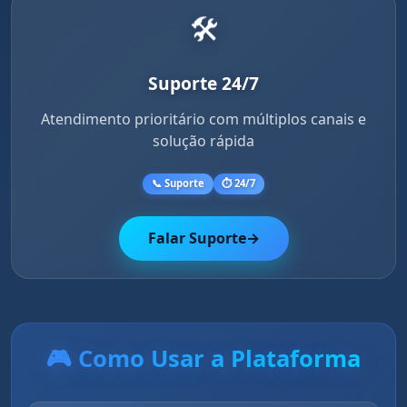
🛠️
Suporte 24/7
Atendimento prioritário com múltiplos canais e
solução rápida
📞 Suporte
⏱️ 24/7
Falar Suporte
→
🎮 Como Usar a Plataforma