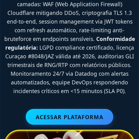
camadas: WAF (Web Application Firewall)
Cloudflare mitigando DDoS, criptografia TLS 1.3
end-to-end, session management via JWT tokens
com refresh automático, rate-limiting anti-
bruteforce em endpoints sensíveis.
Conformidade
regulatória:
LGPD compliance certificado, licença
Curaçao #8048/JAZ válida até 2026, auditorias GLI
trimestrais de RNG/RTP com relatórios públicos.
Monitoramento 24/7 via Datadog com alertas
automatizados, equipe DevOps respondendo
incidentes críticos em <15 minutos (SLA P0).
ACESSAR PLATAFORMA