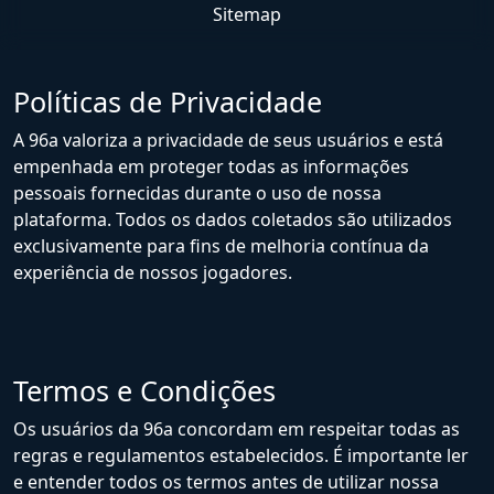
Sitemap
Políticas de Privacidade
A 96a valoriza a privacidade de seus usuários e está
empenhada em proteger todas as informações
pessoais fornecidas durante o uso de nossa
plataforma. Todos os dados coletados são utilizados
exclusivamente para fins de melhoria contínua da
experiência de nossos jogadores.
Termos e Condições
Os usuários da 96a concordam em respeitar todas as
regras e regulamentos estabelecidos. É importante ler
e entender todos os termos antes de utilizar nossa