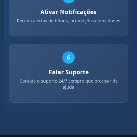
Ativar Notificações
Receba alertas de bônus, promoções e novidades
6
Falar Suporte
Contate o suporte 24/7 sempre que precisar de
ajuda