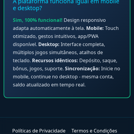
A plataforma funciona igual em mobile
e desktop?
Sim, 100% funcional!
Design responsivo
adapta automaticamente à tela.
Mobile:
Touch
otimizado, gestos intuitivos, app/PWA
disponível.
Desktop:
Interface completa,
múltiplos jogos simultâneos, atalhos de
teclado.
Recursos idênticos:
Depósito, saque,
bônus, jogos, suporte.
Sincronização:
Inicie no
mobile, continue no desktop - mesma conta,
saldo atualizado em tempo real.
Políticas de Privacidade
Termos e Condições