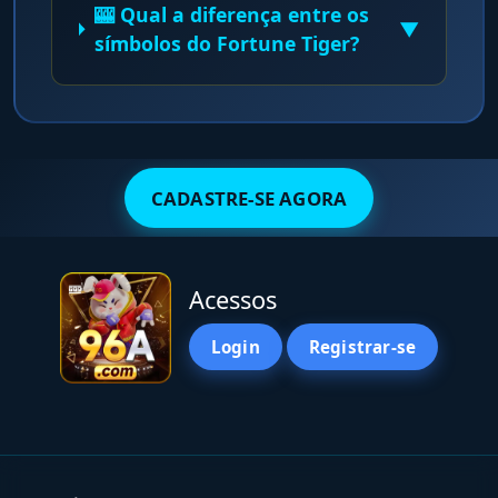
🎰 Qual a diferença entre os
▼
símbolos do Fortune Tiger?
CADASTRE-SE AGORA
Acessos
Login
Registrar-se