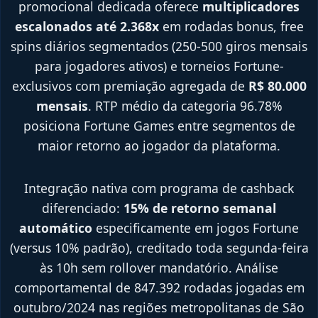
promocional dedicada oferece
multiplicadores
escalonados até 2.368x
em rodadas bonus, free
spins diários segmentados (250-500 giros mensais
para jogadores ativos) e torneios Fortune-
exclusivos com premiação agregada de
R$ 80.000
mensais
. RTP médio da categoria 96.78%
posiciona Fortune Games entre segmentos de
maior retorno ao jogador da plataforma.
Integração nativa com programa de cashback
diferenciado:
15% de retorno semanal
automático
especificamente em jogos Fortune
(versus 10% padrão), creditado toda segunda-feira
às 10h sem rollover mandatório. Análise
comportamental de 847.392 rodadas jogadas em
outubro/2024 nas regiões metropolitanas de São