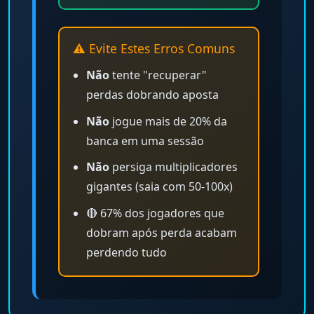
⚠️ Evite Estes Erros Comuns
Não
tente "recuperar"
perdas dobrando aposta
Não
jogue mais de 20% da
banca em uma sessão
Não
persiga multiplicadores
gigantes (saia com 50-100x)
🔴 67% dos jogadores que
dobram após perda acabam
perdendo tudo