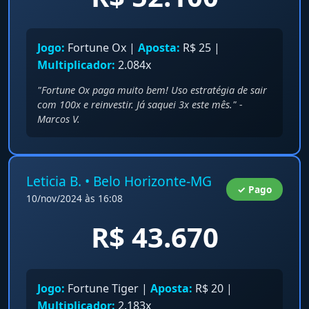
Jogo:
Fortune Ox |
Aposta:
R$ 25 |
Multiplicador:
2.084x
"Fortune Ox paga muito bem! Uso estratégia de sair
com 100x e reinvestir. Já saquei 3x este mês." -
Marcos V.
Leticia B. • Belo Horizonte-MG
✓ Pago
10/nov/2024 às 16:08
R$ 43.670
Jogo:
Fortune Tiger |
Aposta:
R$ 20 |
Multiplicador:
2.183x