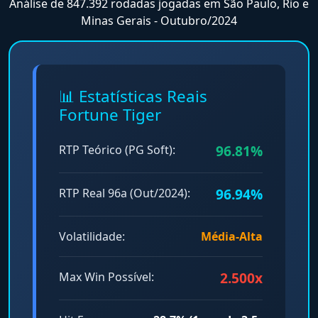
Análise de 847.392 rodadas jogadas em São Paulo, Rio e
Minas Gerais - Outubro/2024
📊 Estatísticas Reais
Fortune Tiger
96.81%
RTP Teórico (PG Soft):
96.94%
RTP Real 96a (Out/2024):
Volatilidade:
Média-Alta
2.500x
Max Win Possível: