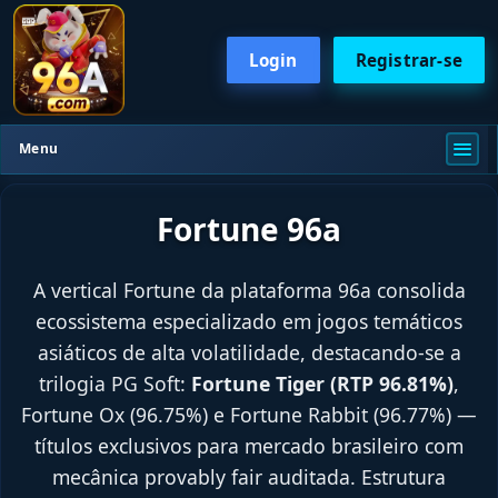
Login
Registrar-se
Menu
Fortune 96a
A vertical Fortune da plataforma 96a consolida
ecossistema especializado em jogos temáticos
asiáticos de alta volatilidade, destacando-se a
trilogia PG Soft:
Fortune Tiger (RTP 96.81%)
,
Fortune Ox (96.75%) e Fortune Rabbit (96.77%) —
títulos exclusivos para mercado brasileiro com
mecânica provably fair auditada. Estrutura