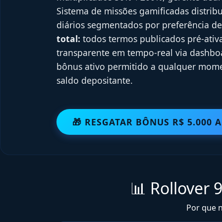
Sistema de missões gamificadas distribu
diários segmentados por preferência de
total:
todos termos publicados pré-ativa
transparente em tempo-real via dashbo
bônus ativo permitido a qualquer mom
saldo depositante.
🎁 RESGATAR BÔNUS R$ 5.000 
📊 Rollover
Por que 