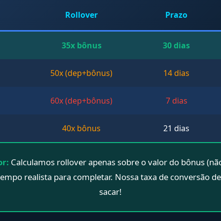
Rollover
Prazo
35x bônus
30 dias
50x (dep+bônus)
14 dias
60x (dep+bônus)
7 dias
40x bônus
21 dias
or:
Calculamos rollover apenas sobre o valor do bônus (
tempo realista para completar. Nossa taxa de conversão d
sacar!