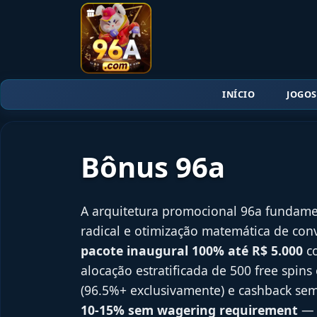
INÍCIO
JOGOS
Bônus 96a
A arquitetura promocional 96a fundame
radical e otimização matemática de con
pacote inaugural 100% até R$ 5.000
c
alocação estratificada de 500 free spins
(96.5%+ exclusivamente) e cashback se
10-15% sem wagering requirement
— 