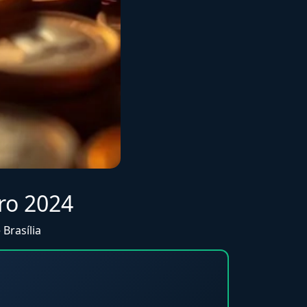
ro 2024
Brasília