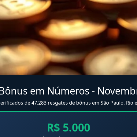
 Bônus em Números - Novemb
erificados de 47.283 resgates de bônus em São Paulo, Rio e 
R$ 5.000