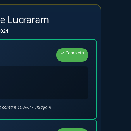
 e Lucraram
2024
✓ Completo
s contam 100%." - Thiago P.