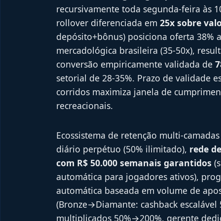
recursivamente toda segunda-feira às 1
rollover diferenciada em
25x sobre val
depósito+bônus) posiciona oferta 38% 
mercadológica brasileira (35-50x), resu
conversão empiricamente validada de
7
setorial de 28-35%. Prazo de validade e
corridos maximiza janela de cumpriment
recreacionais.
Ecossistema de retenção multi-camadas 
diário perpétuo (50% ilimitado),
rede de
com R$ 50.000 semanais garantidos
(s
automática para jogadores ativos), pro
automática baseada em volume de apost
(Bronze→Diamante: cashback escaláve
multiplicados 50%→200%, gerente dedic