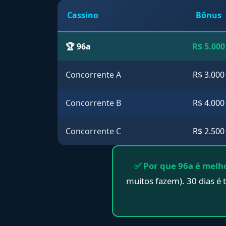
Cassino
Bônus
🏆 96a
R$ 5.000
Concorrente A
R$ 3.000
Concorrente B
R$ 4.000
Concorrente C
R$ 2.500
✅ Por que 96a é melh
muitos fazem). 30 dias é 