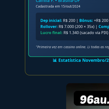
Camila F. • Brasília-DF
Cadastrada em 15/out/2024
Dep inicial:
R$ 200 |
Bônus:
+R$ 200
Rollover:
R$ 7.000 (200 × 35x) |
Comp
Lucro final:
R$ 1.340 (sacado via PIX)
"Primeira vez em cassino online. Li todas as r
📊 Estatística Novembro/