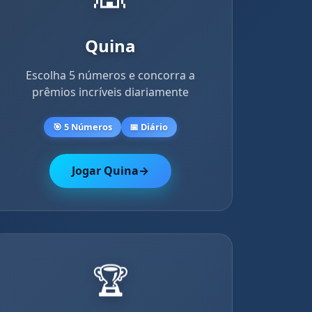
Quina
Escolha 5 números e concorra a
prêmios incríveis diariamente
🎯 5 Números
📅 Diário
Jogar Quina
→
🏆