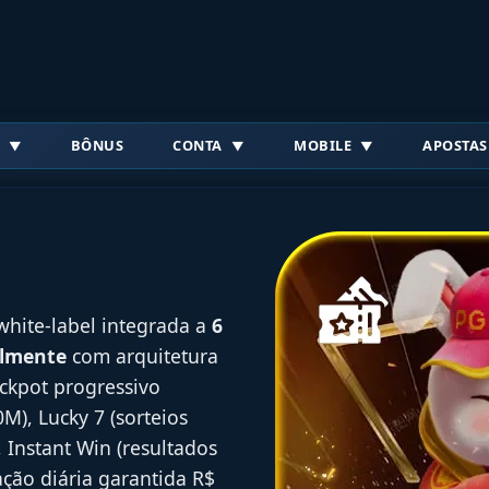
BÔNUS
CONTA
MOBILE
APOSTAS
white-label integrada a
6
almente
com arquitetura
ackpot progressivo
), Lucky 7 (sorteios
, Instant Win (resultados
ação diária garantida R$