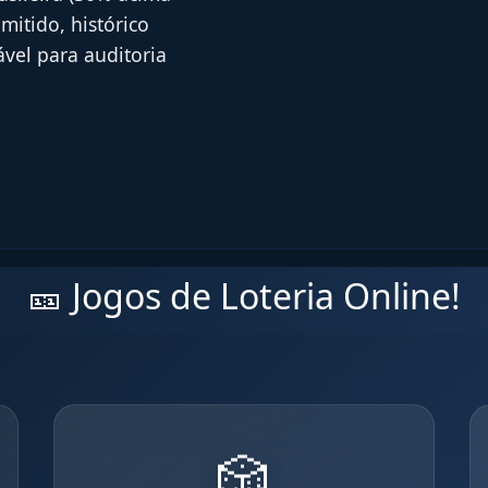
mitido, histórico
vel para auditoria
🎫 Jogos de Loteria Online!
🎲